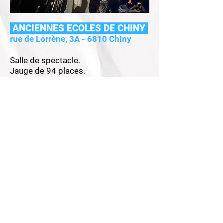
ANCIENNES ECOLES DE CHINY
​rue de Lorrène, 3A - 6810 Chiny
Salle de spectacle.
Jauge de 94 places.
Consulter la fiche technique
Infos & contact
:
location@ccbeaucanton.be
+32 (0) 473 28 08 07
ou
+32 (0) 61 31
30 11