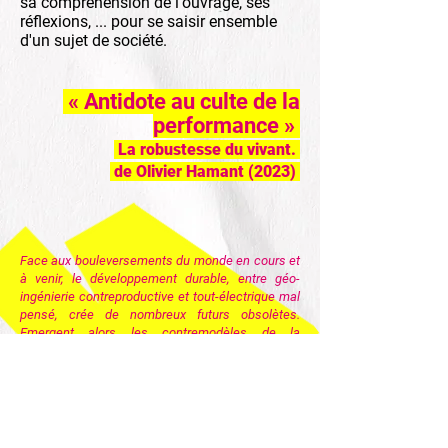
sa compréhension de l'ouvrage, ses
réflexions, ... pour se saisir ensemble
d'un sujet de société.
« Antidote au culte de la
performance »
La robustesse du vivant.
de Olivier Hamant (2023)
Face aux bouleversements du monde en cours et
à venir, le développement durable, entre géo-
ingénierie contreproductive et tout-électrique mal
pensé, crée de nombreux futurs obsolètes.
Emergent alors les
contremodèles de la
décroissance et de la sobriété heureuse,
nettement mieux alignés avec le monde qui vient.
Mais la frugalité peut-elle réellement mobiliser ?
Ne risque-t-elle pas non plus de se réduire à
d'autres formes d'optimisation ? Et si, pour être
sobre et durable, il fallait d'abord questionner une