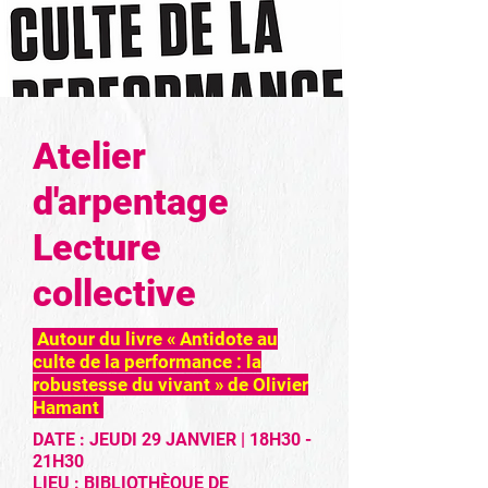
Atelier
d'arpentage
Lecture
collective
Autour du livre
« Antidote au
culte de la performance : la
robustesse du vivant »
de Olivier
Hamant
DATE : JEUDI 29 JANVIER | 18H30 -
21H30
LIEU :
BIBLIOTHÈQUE DE